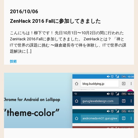
タグ一覧
カテゴリー一覧
2016/10/06
ZenHack 2016 Fallに参加してきました
全ての記事
AdobeStock
animation
API
background-image
こんにちは！柳下です！ 先日10月1日〜10月2日の間に行われた
ZenHack 2016 Fallに参加してきました。 ZenHackとは？ 「禅と
Dreamweaver
jQuery
Material Design Lite
MySQL
おすすめランチ
ITで世界の課題に挑む 〜鎌倉建長寺で禅を体験し、ITで世界の課
題解決に […]
PALETAS日記
photoshop
php
SNS
svg
お知らせ
技術
Symfony
theme-color
vagrant
アジアエスニック
デザイン
アニメーション
イタリアン
うどん
代表ブログ
オーシャンビュー
オシャレ
おにぎり
お刺身
技術
お寿司
お弁当
がっつり
カフェ
カレー
鎌倉おすすめ情報
ご飯
スンドゥブ
タイ
つけめん
テイクアウト