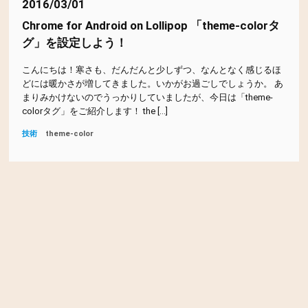
ドーナツ
パスタ
ハンバーガー
ハンバーグ
ピザ
2016/03/01
Chrome for Android on Lollipop 「theme-colorタ
ピリ辛
フレンチ
フレンチトースト
グ」を設定しよう！
マテリアルデザイン
ゆっくりできる
ラーメン
こんにちは！寒さも、だんだんと少しずつ、なんとなく感じるほ
どには暖かさが増してきました。いかがお過ごしでしょうか。 あ
ランチプレート
中華
丼
出汁
刺し身
味噌
まりみかけないのでうっかりしていましたが、今日は「theme-
colorタグ」をご紹介します！ the […]
和食
定食
懐石
本格麻婆豆腐
洋食
海の家
技術
theme-color
海鮮
海鮮丼
無国籍料理
牛カツ
肉
蕎麦
豆腐ハンバーグ
賑やか
超おすすめ
野菜
鎌倉野菜
閉店
韓国料理
駅チカ
高級
魚
魚貝
鰻
鶏