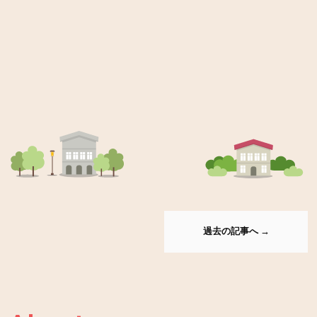
2015/06/03
vagrant共有フォルダのパーミッションでハマった
話
最近ローカル環境構築で使う仮想化ツールを、VMwareから
virtualbox+vagrantに変更しました。 その際vagrant共有フォルダ
のパーミッションでハマったのでメモ。 cakephpで作ったサイト
のソースを […]
技術
vagrant
過去の記事へ →