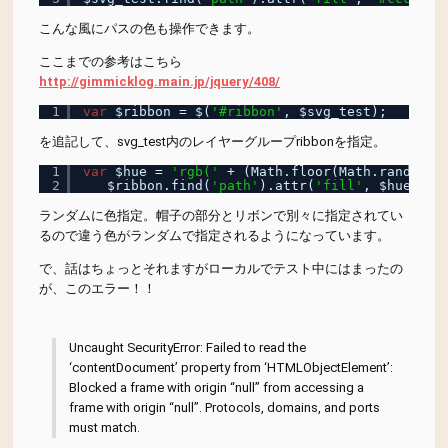
海鮮
海鮮丼
無国籍料理
牛カツ
肉
蕎麦
こんな風にパスの色も操作できます。
ここまでの参考はこちら
豆腐ハンバーグ
賑やか
超おすすめ
野菜
http://gimmicklog.main.jp/jquery/408/
1
var
$ribbon = $(
'#ribbon'
, $svg_test);
鎌倉野菜
閉店
韓国料理
駅チカ
高級
魚
を追記して、svg_test内のレイヤーグループribbonを指定。
魚貝
鰻
鶏
1
var
$hue = 
'rgb('
+ (Math.floor(Math.random()
2
$ribbon.find(
'path'
).attr(
'fill'
, $hue);
ランダムに色指定。帽子の部分とリボンで別々に指定されてい
るので違う色がランダムで指定されるようになっています。
で、話はちょっとそれますがローカルでテスト中にはまったの
が、このエラー！！
Uncaught SecurityError: Failed to read the
‘contentDocument’ property from ‘HTMLObjectElement’:
Blocked a frame with origin “null” from accessing a
frame with origin “null”. Protocols, domains, and ports
must match.