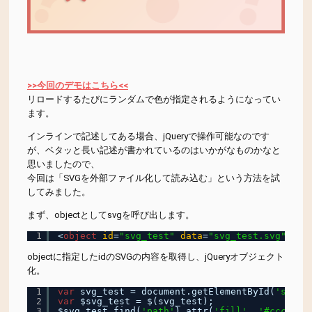
Symfony
theme-color
vagrant
アジアエスニック
デザイン
アニメーション
イタリアン
うどん
代表ブログ
オーシャンビュー
オシャレ
おにぎり
お刺身
技術
>>今回のデモはこちら<<
リロードするたびにランダムで色が指定されるようになってい
お寿司
お弁当
がっつり
カフェ
カレー
鎌倉おすすめ情報
ます。
インラインで記述してある場合、jQueryで操作可能なのです
ご飯
スンドゥブ
タイ
つけめん
テイクアウト
が、ベタッと長い記述が書かれているのはいかがなものかなと
思いましたので、
ドーナツ
パスタ
ハンバーガー
ハンバーグ
ピザ
今回は「SVGを外部ファイル化して読み込む」という方法を試
してみました。
ピリ辛
フレンチ
フレンチトースト
まず、objectとしてsvgを呼び出します。
マテリアルデザイン
ゆっくりできる
ラーメン
1
<
object
id
=
"svg_test"
data
=
"svg_test.svg"
typ
objectに指定したidのSVGの内容を取得し、jQueryオブジェクト
ランチプレート
中華
丼
出汁
刺し身
味噌
化。
1
var
svg_test = document.getElementById(
'svg_t
和食
定食
懐石
本格麻婆豆腐
洋食
海の家
2
var
$svg_test = $(svg_test);
3
$svg_test.find(
'path'
).attr(
'fill'
, 
'#ccc'
);