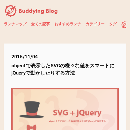
ランチマップ
全ての記事
おすすめランチ
カテゴリー
タグ
2015/11/04
objectで表示したSVGの様々な値をスマートに
jQueryで動かしたりする方法
タグ一覧
カテゴリー一覧
全ての記事
AdobeStock
animation
API
background-image
Dreamweaver
jQuery
Material Design Lite
MySQL
おすすめランチ
PALETAS日記
photoshop
php
SNS
svg
お知らせ