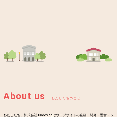
2017/02/10
Rans the Sun & Moon に行ってきました
こんにちは。田口です。 個人的には侍以来の久々のランチブログ
です。 今回は若宮大路にある Rans the Sun & Moon（ランズ ザ サ
ン アンド ムーン）に行ってきました。 場所は鎌倉駅から徒歩 8
[…]
おすすめランチ
ハンバーガー
ハンバーグ
鎌倉野菜
About us
わたしたちのこと
わたしたち、株式会社 Buddyingはウェブサイトの企画・開発・運営・シ