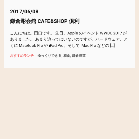
2017/06/08
海鮮
海鮮丼
無国籍料理
牛カツ
肉
蕎麦
鎌倉彫会館 CAFE&SHOP 倶利
豆腐ハンバーグ
賑やか
超おすすめ
野菜
こんにちは。田口です。 先日、Apple のイベント WWDC 2017 が
ありました。 あまり追ってはいないのですが、ハードウェア、と
鎌倉野菜
閉店
韓国料理
駅チカ
高級
魚
くに MacBook Pro や iPad Pro、そして iMac Pro などの […]
魚貝
鰻
鶏
おすすめランチ
ゆっくりできる
和食
鎌倉野菜