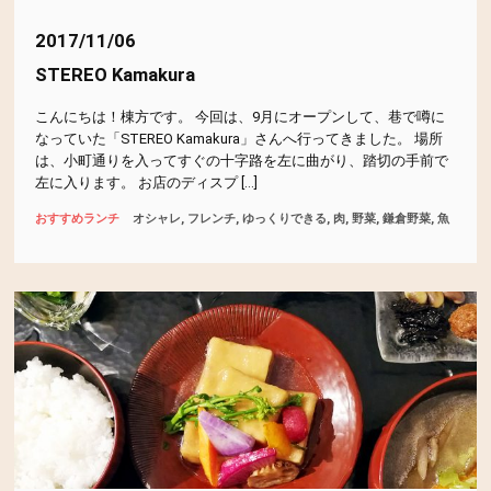
Symfony
theme-color
vagrant
アジアエスニック
デザイン
2017/11/06
STEREO Kamakura
アニメーション
イタリアン
うどん
代表ブログ
こんにちは！棟方です。 今回は、9月にオープンして、巷で噂に
オーシャンビュー
オシャレ
おにぎり
お刺身
なっていた「STEREO Kamakura」さんへ行ってきました。 場所
技術
は、小町通りを入ってすぐの十字路を左に曲がり、踏切の手前で
左に入ります。 お店のディスプ […]
お寿司
お弁当
がっつり
カフェ
カレー
鎌倉おすすめ情報
おすすめランチ
オシャレ
フレンチ
ゆっくりできる
肉
野菜
鎌倉野菜
魚
ご飯
スンドゥブ
タイ
つけめん
テイクアウト
ドーナツ
パスタ
ハンバーガー
ハンバーグ
ピザ
ピリ辛
フレンチ
フレンチトースト
マテリアルデザイン
ゆっくりできる
ラーメン
ランチプレート
中華
丼
出汁
刺し身
味噌
和食
定食
懐石
本格麻婆豆腐
洋食
海の家