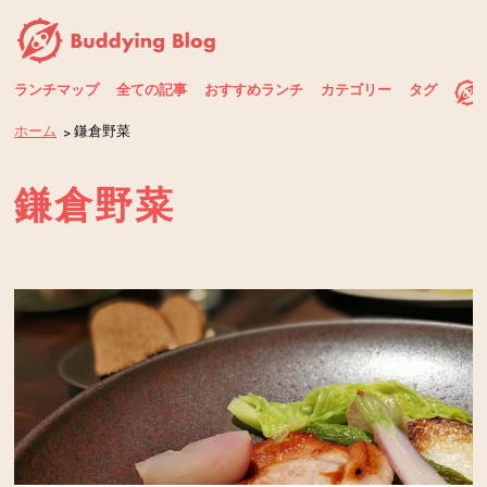
ランチマップ
全ての記事
おすすめランチ
カテゴリー
タグ
ホーム
鎌倉野菜
鎌倉野菜
タグ一覧
カテゴリー一覧
全ての記事
AdobeStock
animation
API
background-image
Dreamweaver
jQuery
Material Design Lite
MySQL
おすすめランチ
PALETAS日記
photoshop
php
SNS
svg
お知らせ